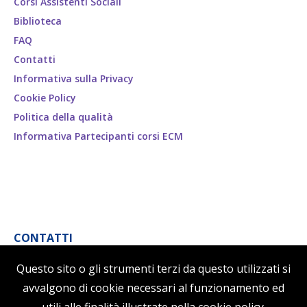
Corsi Assistenti Sociali
Biblioteca
FAQ
Contatti
Informativa sulla Privacy
Cookie Policy
Politica della qualità
Informativa Partecipanti corsi ECM
CONTATTI
B.B.C. By Business Center srl
Questo sito o gli strumenti terzi da questo utilizzati si
Via della stazione ostiense, 27
avvalgono di cookie necessari al funzionamento ed
00154 Roma, Italia