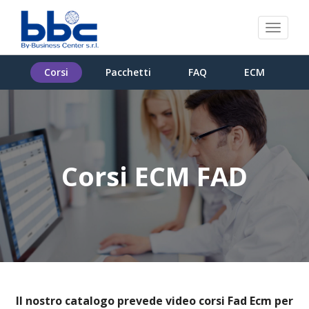
Toggl
naviga
Corsi
Pacchetti
FAQ
ECM
Corsi ECM FAD
Il nostro catalogo prevede video corsi Fad Ecm per