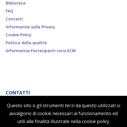
Biblioteca
FAQ
Contatti
Informativa sulla Privacy
Cookie Policy
Politica della qualità
Informativa Partecipanti corsi ECM
CONTATTI
B.B.C. By Business Center srl
Questo sito o gli strumenti terzi da questo utilizzati si
Via della stazione ostiense, 27
avvalgono di cookie necessari al funzionamento ed
00154 Roma, Italia
utili alle finalità illustrate nella cookie policy.