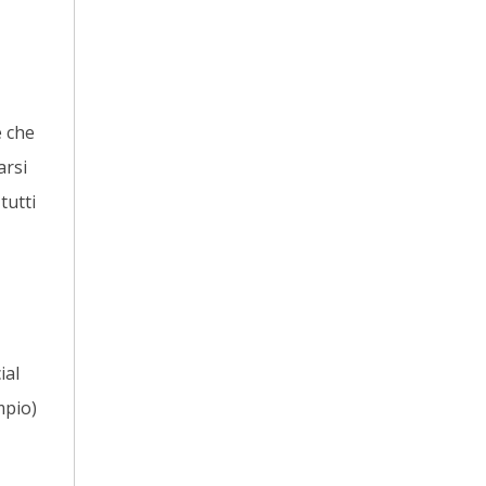
e che
arsi
tutti
ial
mpio)