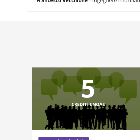
Francesco Vecchione
-
Ingegnere informat
5
CREDITI CNOAS