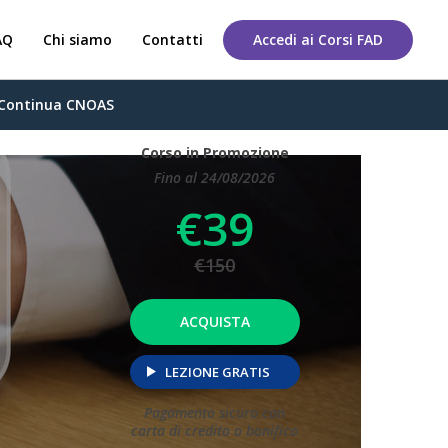
AQ
Chi siamo
Contatti
Accedi ai Corsi FAD
Continua CNOAS
Corso in Promozione
Fino al 24/08/2026
€39
€150
ACQUISTA
LEZIONE GRATIS
Pagamento sicuro con
carta di credito o bonifico