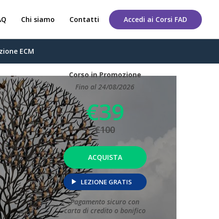
AQ
Chi siamo
Contatti
Accedi ai Corsi FAD
zione ECM
Corso in Promozione
Fino al 24/08/2026
€39
€100
ACQUISTA
LEZIONE GRATIS
Pagamento sicuro con
carta di credito o bonifico