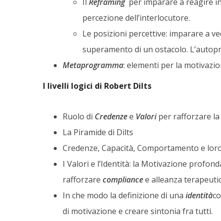
Il
Reframing
per imparare a reagire in
percezione dell’interlocutore.
Le posizioni percettive: imparare a vede
superamento di un ostacolo. L’autopro
Metaprogramma
: elementi per la motivazio
I livelli logici di Robert Dilts
Ruolo di
Credenze
e
Valori
per rafforzare la
La Piramide di Dilts
Credenze, Capacità, Comportamento e loro
I Valori e l’Identità: la Motivazione profond
rafforzare
compliance
e alleanza terapeutic
In che modo la definizione di una
identità
co
di motivazione e creare sintonia fra tutti.