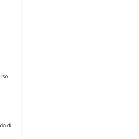
erso
do di