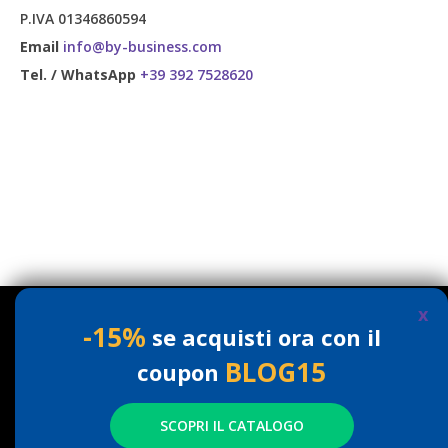
P.IVA 01346860594
Email
info@by-business.com
Tel. / WhatsApp
+39 392 7528620
x
Questo sito o gli strumenti terzi da questo utilizzati si
-15%
se acquisti ora con il
avvalgono di cookie necessari al funzionamento ed utili
BLOG15
coupon
alle finalità illustrate nella cookie policy. Chiudendo
questo banner, scorrendo questa pagina, cliccando su
SCOPRI IL CATALOGO
un link o proseguendo la navigazione in altra maniera,